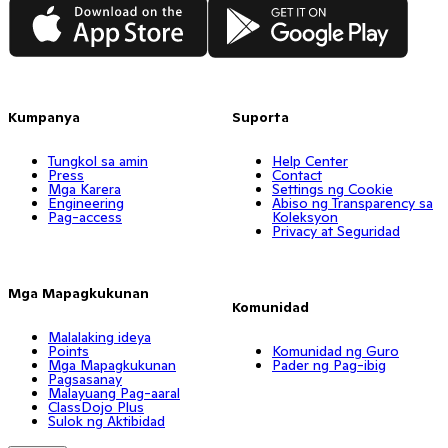
App Store
Google Play
Kumpanya
Suporta
Tungkol sa amin
Help Center
Press
Contact
Mga Karera
Settings ng Cookie
Engineering
Abiso ng Transparency sa
Pag-access
Koleksyon
Privacy at Seguridad
Mga Mapagkukunan
Komunidad
Malalaking ideya
Points
Komunidad ng Guro
Mga Mapagkukunan
Pader ng Pag-ibig
Pagsasanay
Malayuang Pag-aaral
ClassDojo Plus
Sulok ng Aktibidad