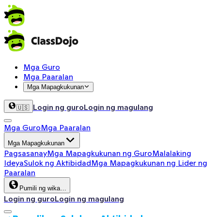
Mga Guro
Mga Paaralan
Mga Mapagkukunan
Login ng guro
Login ng magulang
🇺🇸
Mga Guro
Mga Paaralan
Mga Mapagkukunan
Pagsasanay
Mga Mapagkukunan ng Guro
Malalaking
Ideya
Sulok ng Aktibidad
Mga Mapagkukunan ng Lider ng
Paaralan
Pumili ng wika…
Login ng guro
Login ng magulang