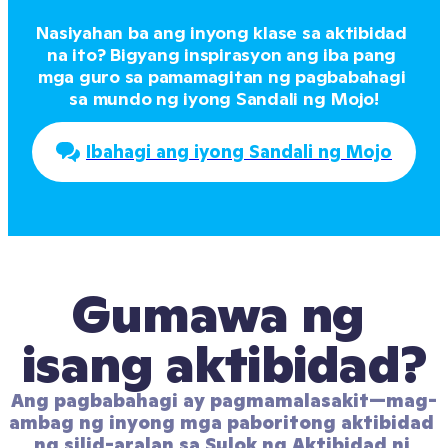
Nasiyahan ba ang inyong klase sa aktibidad 
na ito? Bigyang inspirasyon ang iba pang 
mga guro sa pamamagitan ng pagbabahagi 
sa mundo ng iyong Sandali ng Mojo!
Ibahagi ang iyong Sandali ng Mojo
Gumawa ng 
isang aktibidad?
Ang pagbabahagi ay pagmamalasakit—mag-
ambag ng inyong mga paboritong aktibidad 
ng silid-aralan sa Sulok ng Aktibidad ni 