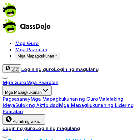
Mga Guro
Mga Paaralan
Mga Mapagkukunan
Login ng guro
Login ng magulang
🇺🇸
Mga Guro
Mga Paaralan
Mga Mapagkukunan
Pagsasanay
Mga Mapagkukunan ng Guro
Malalaking
Ideya
Sulok ng Aktibidad
Mga Mapagkukunan ng Lider ng
Paaralan
Pumili ng wika…
Login ng guro
Login ng magulang