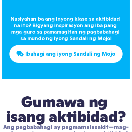
Nasiyahan ba ang inyong klase sa aktibidad 
na ito? Bigyang inspirasyon ang iba pang 
mga guro sa pamamagitan ng pagbabahagi 
sa mundo ng iyong Sandali ng Mojo!
Ibahagi ang iyong Sandali ng Mojo
Gumawa ng 
isang aktibidad?
Ang pagbabahagi ay pagmamalasakit—mag-