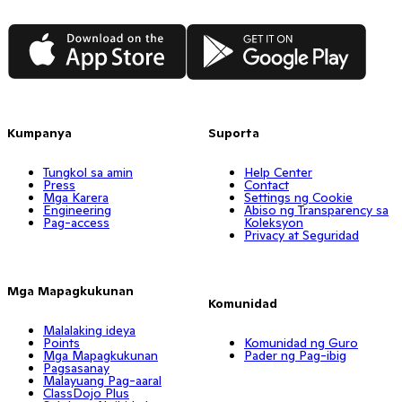
App Store
Google Play
Kumpanya
Suporta
Tungkol sa amin
Help Center
Press
Contact
Mga Karera
Settings ng Cookie
Engineering
Abiso ng Transparency sa
Pag-access
Koleksyon
Privacy at Seguridad
Mga Mapagkukunan
Komunidad
Malalaking ideya
Points
Komunidad ng Guro
Mga Mapagkukunan
Pader ng Pag-ibig
Pagsasanay
Malayuang Pag-aaral
ClassDojo Plus