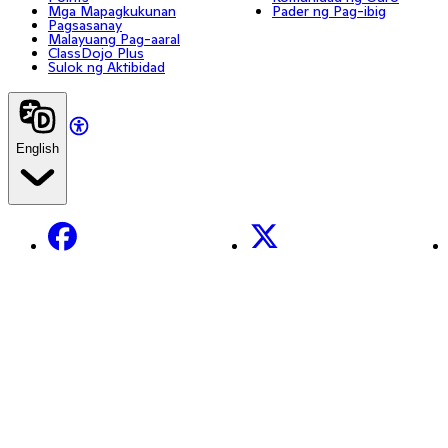
Mga Mapagkukunan
Pader ng Pag-ibig
Pagsasanay
Malayuang Pag-aaral
ClassDojo Plus
Sulok ng Aktibidad
English
Facebook
X