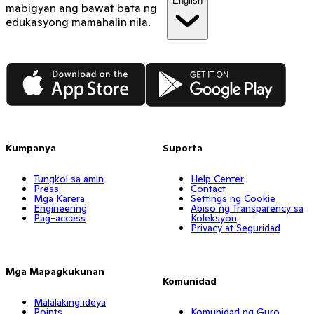
English
mabigyan ang bawat bata ng
edukasyong mamahalin nila.
App Store
Google Play
Kumpanya
Suporta
Tungkol sa amin
Help Center
Press
Contact
Mga Karera
Settings ng Cookie
Engineering
Abiso ng Transparency sa
Pag-access
Koleksyon
Privacy at Seguridad
Mga Mapagkukunan
Komunidad
Malalaking ideya
Points
Komunidad ng Guro