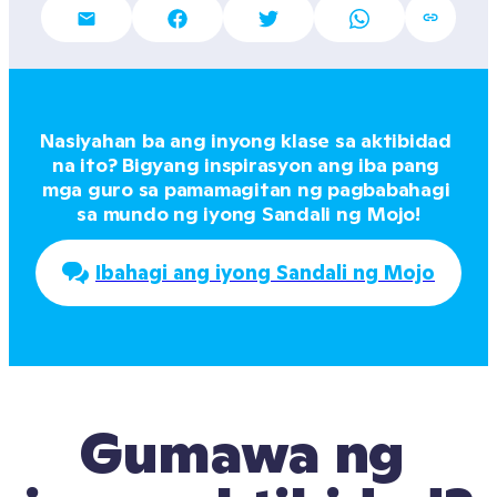
Nasiyahan ba ang inyong klase sa aktibidad 
na ito? Bigyang inspirasyon ang iba pang 
mga guro sa pamamagitan ng pagbabahagi 
sa mundo ng iyong Sandali ng Mojo!
Ibahagi ang iyong Sandali ng Mojo
Gumawa ng 