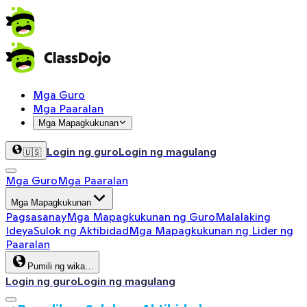
Mga Guro
Mga Paaralan
Mga Mapagkukunan
Login ng guro
Login ng magulang
🇺🇸
Mga Guro
Mga Paaralan
Mga Mapagkukunan
Pagsasanay
Mga Mapagkukunan ng Guro
Malalaking
Ideya
Sulok ng Aktibidad
Mga Mapagkukunan ng Lider ng
Paaralan
Pumili ng wika…
Login ng guro
Login ng magulang