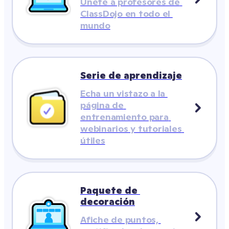
Únete a profesores de 
ClassDojo en todo el 
mundo
Serie de aprendizaje
Echa un vistazo a la 
página de 
entrenamiento para 
webinarios y tutoriales 
útiles
Paquete de 
decoración
Afiche de puntos, 