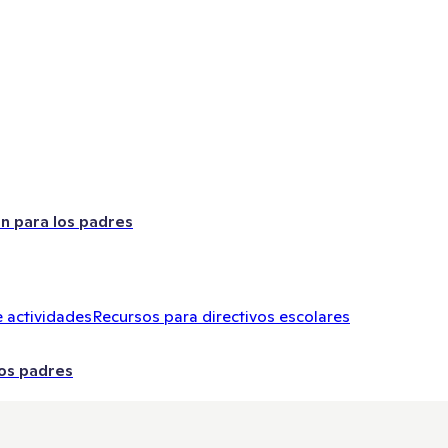
ón para los padres
 actividades
Recursos para directivos escolares
los padres