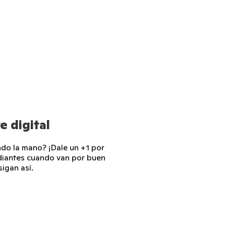
e digital
ndo la mano? ¡Dale un +1 por
udiantes cuando van por buen
igan así.