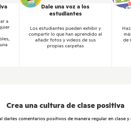
iva
Dale una voz a los
Co
estudiantes
ar a
quier
Los estudiantes pueden exhibir y
Haz 
compartir lo que han aprendido al
más
bles,
añadir fotos y videos de sus
de 
guna
propias carpetas
Crea una cultura de clase positiva
al darles comentarios positivos de manera regular en clase y e