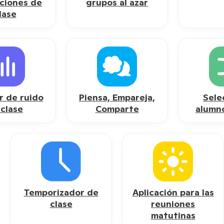
cciones de
grupos al azar
lase
r de ruido
Piensa, Empareja,
Sele
 clase
Comparte
alumno
Temporizador de
Aplicación para las
clase
reuniones
matutinas