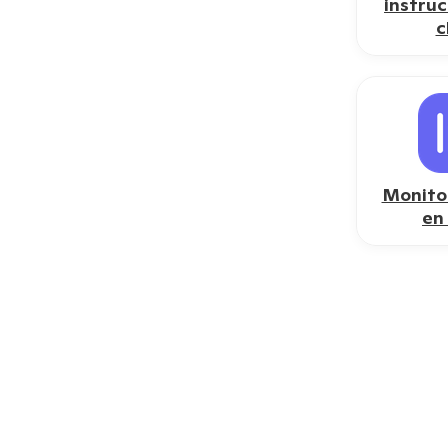
instru
c
Monito
en