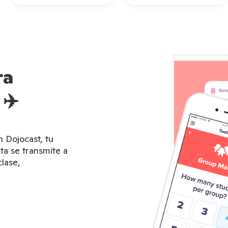
ra
 ✈️
 Dojocast, tu
ta se transmite a
clase,