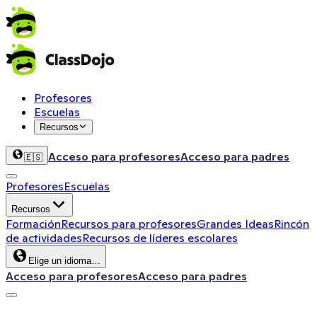
Profesores
Escuelas
Recursos
Acceso para profesores
Acceso para padres
🇪🇸
Profesores
Escuelas
Recursos
Formación
Recursos para profesores
Grandes Ideas
Rincón
de actividades
Recursos de líderes escolares
Elige un idioma…
Acceso para profesores
Acceso para padres