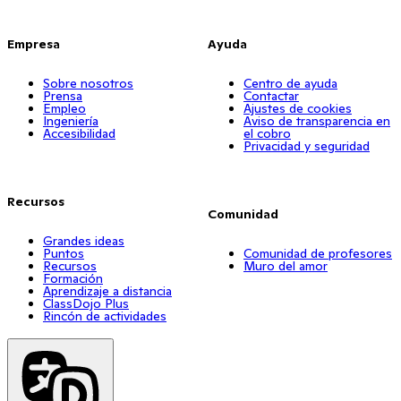
Comparte tus “3 mejores consejos para profesores y
profesoras de primer año, todos gratis”
Empresa
Ayuda
Sobre nosotros
Centro de ayuda
Prensa
Contactar
Empleo
Ajustes de cookies
Ingeniería
Aviso de transparencia en
Accesibilidad
el cobro
Privacidad y seguridad
Recursos
Comunidad
Grandes ideas
Puntos
Comunidad de profesores
Recursos
Muro del amor
Formación
Aprendizaje a distancia
ClassDojo Plus
Rincón de actividades