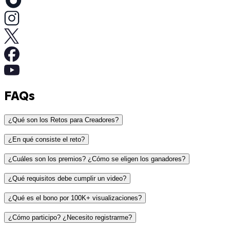
FAQs
¿Qué son los Retos para Creadores?
¿En qué consiste el reto?
¿Cuáles son los premios? ¿Cómo se eligen los ganadores?
¿Qué requisitos debe cumplir un video?
1er lugar: $500 para hacer realidad la lista de deseos
¿Qué es el bono por 100K+ visualizaciones?
de tu aula
Ser un video (no una foto, un carrusel ni una
2.º lugar: A elección del profesor o la profesora, una
¿Cómo participo? ¿Necesito registrarme?
Historia)
Ninja Crispi PRO o una Ninja Creami