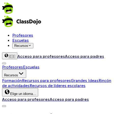
Profesores
Escuelas
Recursos
Acceso para profesores
Acceso para padres
🇪🇸
Profesores
Escuelas
Recursos
Formación
Recursos para profesores
Grandes Ideas
Rincón
de actividades
Recursos de líderes escolares
Elige un idioma…
Acceso para profesores
Acceso para padres