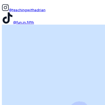
@teachingwithadrian
@fun.in.fifth