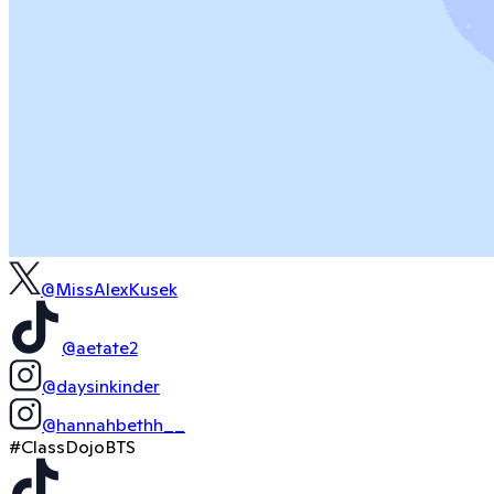
@MissAlexKusek
@aetate2
@daysinkinder
@hannahbethh__
#ClassDojoBTS