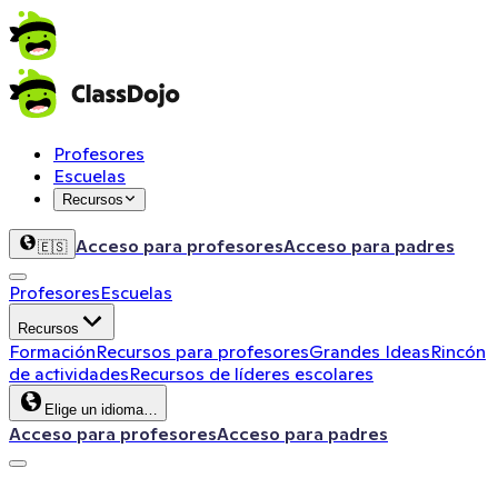
Profesores
Escuelas
Recursos
Acceso para profesores
Acceso para padres
🇪🇸
Profesores
Escuelas
Recursos
Formación
Recursos para profesores
Grandes Ideas
Rincón
de actividades
Recursos de líderes escolares
Elige un idioma…
Acceso para profesores
Acceso para padres
ClassDojo App