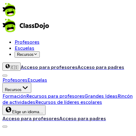
Profesores
Escuelas
Recursos
Acceso para profesores
Acceso para padres
🇪🇸
Profesores
Escuelas
Recursos
Formación
Recursos para profesores
Grandes Ideas
Rincón
de actividades
Recursos de líderes escolares
Elige un idioma…
Acceso para profesores
Acceso para padres
ClassDojo App