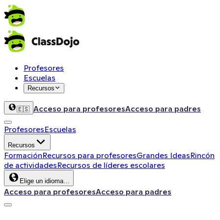
Profesores
Escuelas
Recursos
Acceso para profesores
Acceso para padres
🇪🇸
Profesores
Escuelas
Recursos
Formación
Recursos para profesores
Grandes Ideas
Rincón
de actividades
Recursos de líderes escolares
Elige un idioma…
Acceso para profesores
Acceso para padres
ClassDojo App