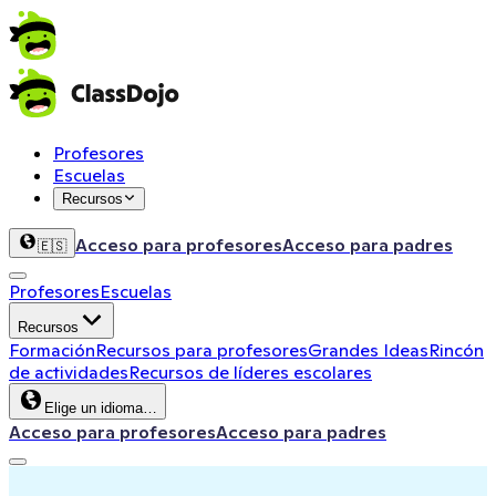
Profesores
Escuelas
Recursos
Acceso para profesores
Acceso para padres
🇪🇸
Profesores
Escuelas
Recursos
Formación
Recursos para profesores
Grandes Ideas
Rincón
de actividades
Recursos de líderes escolares
Elige un idioma…
Acceso para profesores
Acceso para padres