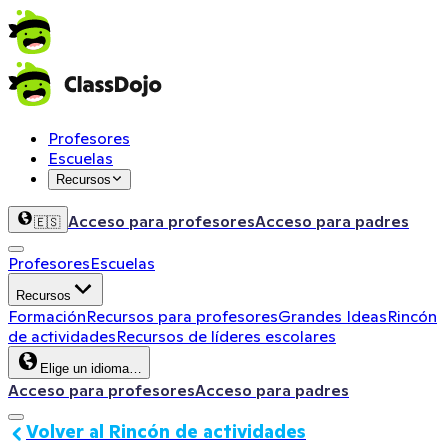
Profesores
Escuelas
Recursos
Acceso para profesores
Acceso para padres
🇪🇸
Profesores
Escuelas
Recursos
Formación
Recursos para profesores
Grandes Ideas
Rincón
de actividades
Recursos de líderes escolares
Elige un idioma…
Acceso para profesores
Acceso para padres
Volver al Rincón de actividades