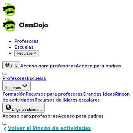
Profesores
Escuelas
Recursos
Acceso para profesores
Acceso para padres
🇪🇸
Profesores
Escuelas
Recursos
Formación
Recursos para profesores
Grandes Ideas
Rincón
de actividades
Recursos de líderes escolares
Elige un idioma…
Acceso para profesores
Acceso para padres
Volver al Rincón de actividades