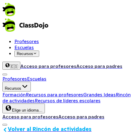
Profesores
Escuelas
Recursos
Acceso para profesores
Acceso para padres
🇪🇸
Profesores
Escuelas
Recursos
Formación
Recursos para profesores
Grandes Ideas
Rincón
de actividades
Recursos de líderes escolares
Elige un idioma…
Acceso para profesores
Acceso para padres
Volver al Rincón de actividades