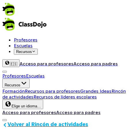
Profesores
Escuelas
Recursos
Acceso para profesores
Acceso para padres
🇪🇸
Profesores
Escuelas
Recursos
Formación
Recursos para profesores
Grandes Ideas
Rincón
de actividades
Recursos de líderes escolares
Elige un idioma…
Acceso para profesores
Acceso para padres
Volver al Rincón de actividades