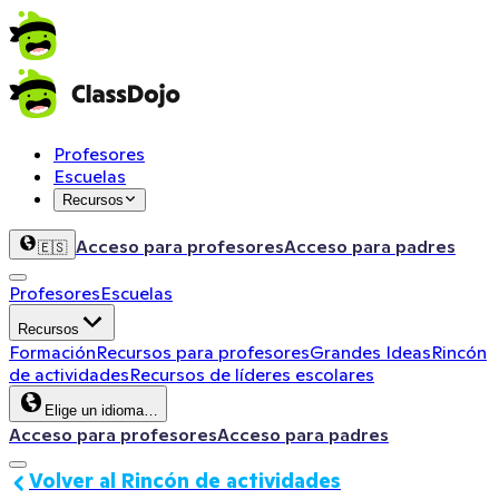
Profesores
Escuelas
Recursos
Acceso para profesores
Acceso para padres
🇪🇸
Profesores
Escuelas
Recursos
Formación
Recursos para profesores
Grandes Ideas
Rincón
de actividades
Recursos de líderes escolares
Elige un idioma…
Acceso para profesores
Acceso para padres
Volver al Rincón de actividades