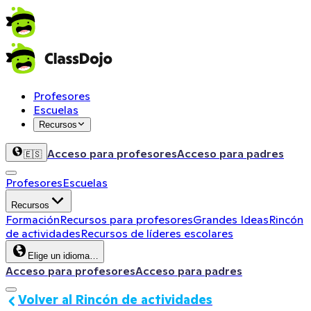
Profesores
Escuelas
Recursos
Acceso para profesores
Acceso para padres
🇪🇸
Profesores
Escuelas
Recursos
Formación
Recursos para profesores
Grandes Ideas
Rincón
de actividades
Recursos de líderes escolares
Elige un idioma…
Acceso para profesores
Acceso para padres
Volver al Rincón de actividades