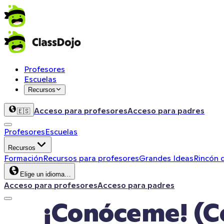
Profesores
Escuelas
Recursos
Acceso para profesores
Acceso para padres
🇪🇸
Profesores
Escuelas
Recursos
Formación
Recursos para profesores
Grandes Ideas
Rincón 
Elige un idioma…
Acceso para profesores
Acceso para padres
¡Conóceme! (