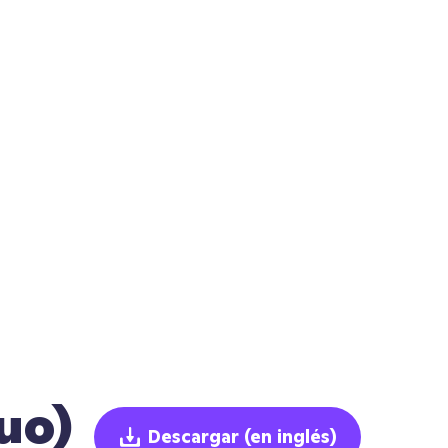
uo)
Descargar
(en inglés)