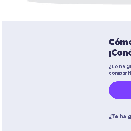
Cómo 
¡Con
¿Le ha gu
compart
¿Te ha 