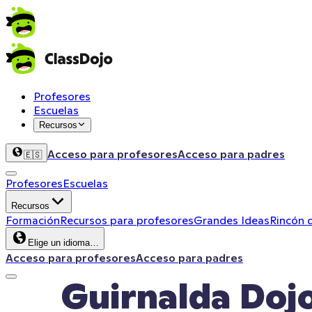
Profesores
Escuelas
Recursos
Acceso para profesores
Acceso para padres
🇪🇸
Profesores
Escuelas
Recursos
Formación
Recursos para profesores
Grandes Ideas
Rincón 
Elige un idioma…
Acceso para profesores
Acceso para padres
Guirnalda Doj