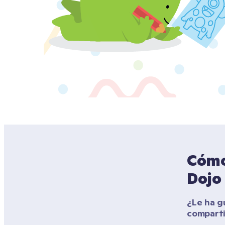
Cómo 
Dojo
¿Le ha gu
compart