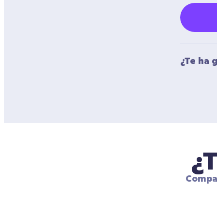
¿Te ha 
¿T
Compar