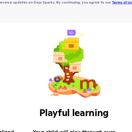
receive updates on Dojo Sparks. By continuing, you agree to our
Terms of U
Playful learning
alized
Your child will play through over