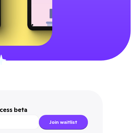
ccess beta
Join waitlist