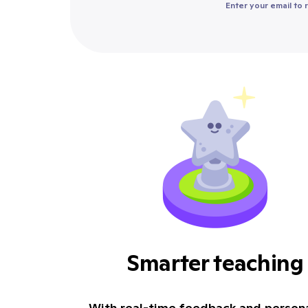
Enter your email to 
Smarter teaching
With real-time feedback and person