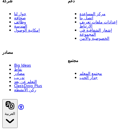
دعم
شركة
مركز المساعدة
حول لنا
اتصل بنا
صحافة
إعدادات ملفات تعريف
وظائف
الارتباط
الهندسة
إشعار الشفافية في
إمكانية الوصول
المجموعة
الخصوصية والأمن
مصادر
مجتمع
Big Ideas
نقاط
مجتمع المعلم
مصادر
جدار الحب
تدريب
التعلم عن بعد
ClassDojo Plus
ركن الأنشطة
العربية