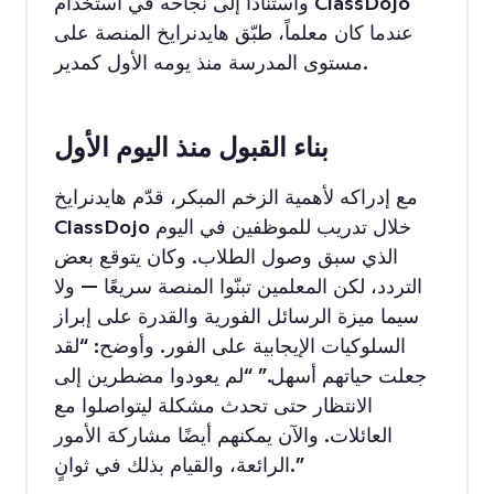
واستنادًا إلى نجاحه في استخدام ClassDojo
عندما كان معلماً، طبّق هايدنرايخ المنصة على
مستوى المدرسة منذ يومه الأول كمدير.
بناء القبول منذ اليوم الأول
مع إدراكه لأهمية الزخم المبكر، قدّم هايدنرايخ
ClassDojo خلال تدريب للموظفين في اليوم
الذي سبق وصول الطلاب. وكان يتوقع بعض
التردد، لكن المعلمين تبنّوا المنصة سريعًا — ولا
سيما ميزة الرسائل الفورية والقدرة على إبراز
السلوكيات الإيجابية على الفور. وأوضح: “لقد
جعلت حياتهم أسهل.” “لم يعودوا مضطرين إلى
الانتظار حتى تحدث مشكلة ليتواصلوا مع
العائلات. والآن يمكنهم أيضًا مشاركة الأمور
الرائعة، والقيام بذلك في ثوانٍ.”