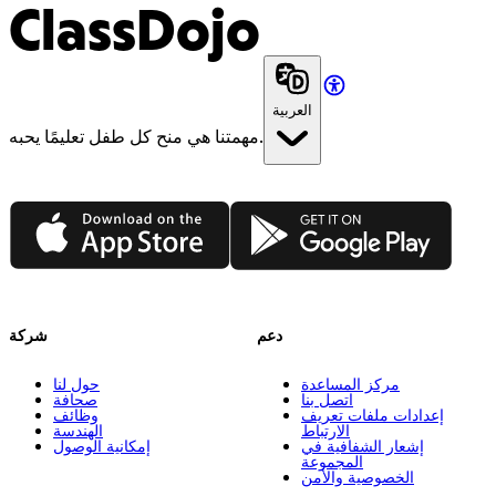
ClassDojo
العربية
مهمتنا هي منح كل طفل تعليمًا يحبه.
App Store
Google Play
دعم
شركة
مركز المساعدة
حول لنا
اتصل بنا
صحافة
إعدادات ملفات تعريف
وظائف
الارتباط
الهندسة
إشعار الشفافية في
إمكانية الوصول
المجموعة
الخصوصية والأمن