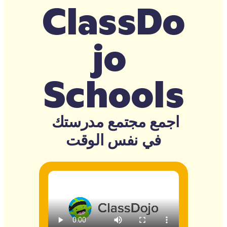
ClassDo
jo 
Schools
اجمع مجتمع مدرستك 
في نفس الوقت