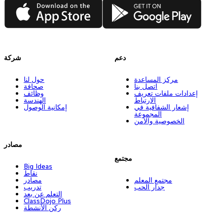
App Store
Google Play
دعم
شركة
مركز المساعدة
حول لنا
اتصل بنا
صحافة
إعدادات ملفات تعريف
وظائف
الارتباط
الهندسة
إشعار الشفافية في
إمكانية الوصول
المجموعة
الخصوصية والأمن
مصادر
مجتمع
Big Ideas
نقاط
مجتمع المعلم
مصادر
جدار الحب
تدريب
التعلم عن بعد
ClassDojo Plus
ركن الأنشطة