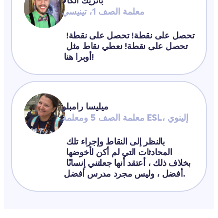
باتريك ألكالا
معلمة الصف 1، تينيسي
تحصل على نقطة! تحصل على نقطة! 
تحصل على نقطة! نعطي نقاط مثل 
أوبرا هنا!
ميليسا رامبلو
معلمة الصف 5 ومعلمة ESL، إلينوي
بالنظر إلى النقاط وإجراء تلك 
المحادثات التي لم أكن لأخوضها 
بخلاف ذلك ، أعتقد أنها جعلتني إنسانًا 
أفضل ، وليس مجرد مدرس أفضل.