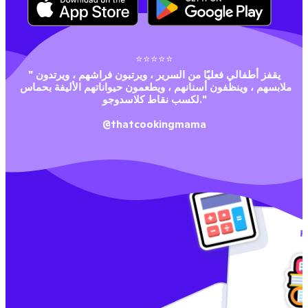
⭐⭐⭐⭐⭐
"يقفز أطفالي فعليًا من السرير ، ويرتبون فراشهم ، ويرتدون 
ملابسهم ، وينظفون أسنانهم ، ويطعمون حيواناتهم الأليفة بحماس 
لكسب نقاط كلاسدوجو."
@thatcookingmama