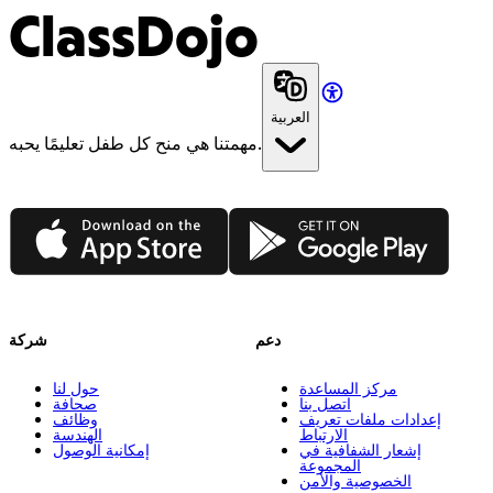
ClassDojo
العربية
مهمتنا هي منح كل طفل تعليمًا يحبه.
App Store
Google Play
دعم
شركة
مركز المساعدة
حول لنا
اتصل بنا
صحافة
إعدادات ملفات تعريف
وظائف
الارتباط
الهندسة
إشعار الشفافية في
إمكانية الوصول
المجموعة
الخصوصية والأمن