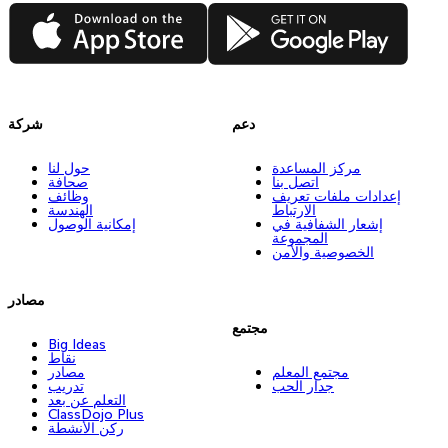
App Store
Google Play
دعم
شركة
مركز المساعدة
حول لنا
اتصل بنا
صحافة
إعدادات ملفات تعريف
وظائف
الارتباط
الهندسة
إشعار الشفافية في
إمكانية الوصول
المجموعة
الخصوصية والأمن
مصادر
مجتمع
Big Ideas
نقاط
مجتمع المعلم
مصادر
جدار الحب
تدريب
التعلم عن بعد
ClassDojo Plus
ركن الأنشطة