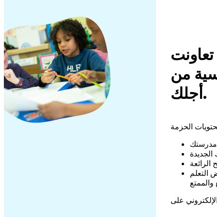
تعاونت ClassDojo، مع Cult of Pedagogy
سية من
أجلك.
 مدرستك
الجديدة
الرائعة
 التعلم
 والممتع