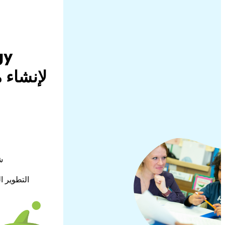
لإنشاء 
ش
التطوير ا