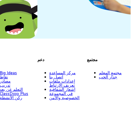
مجتمع
دعم
مجتمع المعلم
مركز المساعدة
Big Ideas
جدار الحب
اتصل بنا
نقاط
إعدادات ملفات
مصادر
تعريف الارتباط
تدريب
إشعار الشفافية
التعلم عن بعد
في المجموعة
ClassDojo Plus
الخصوصية والأمن
ركن الأنشطة