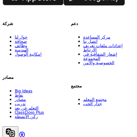
دعم
شركة
مركز المساعدة
حول لنا
اتصل بنا
صحافة
إعدادات ملفات تعريف
وظائف
الارتباط
الهندسة
إشعار الشفافية في
إمكانية الوصول
المجموعة
الخصوصية والأمن
مصادر
مجتمع
Big Ideas
نقاط
مجتمع المعلم
مصادر
جدار الحب
تدريب
التعلم عن بعد
ClassDojo Plus
ركن الأنشطة