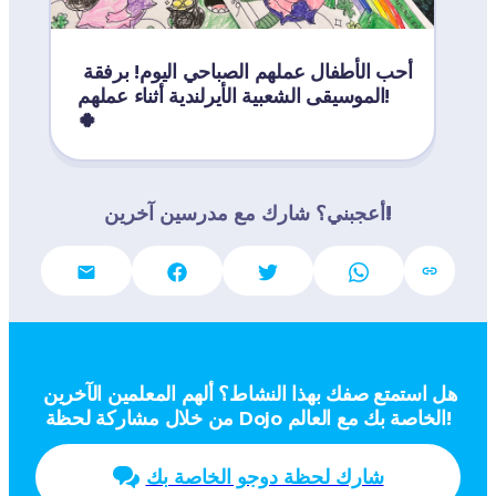
 القديس باتريك السعيد من طلابي في 
أحب الأطفال عملهم الصباحي اليوم! برفقة 
الموسيقى الشعبية الأيرلندية أثناء عملهم! 
🍀
أعجبني؟ شارك مع مدرسين آخرين!
هل استمتع صفك بهذا النشاط؟ ألهم المعلمين الآخرين 
من خلال مشاركة لحظة Dojo الخاصة بك مع العالم!
شارك لحظة دوجو الخاصة بك