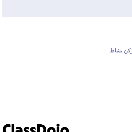
كن نشاط 
ClassDojo