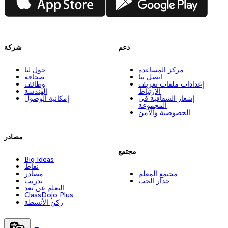
دعم
شركة
مركز المساعدة
حول لنا
اتصل بنا
صحافة
إعدادات ملفات تعريف
وظائف
الارتباط
الهندسة
إشعار الشفافية في
إمكانية الوصول
المجموعة
الخصوصية والأمن
مصادر
مجتمع
Big Ideas
نقاط
مجتمع المعلم
مصادر
جدار الحب
تدريب
التعلم عن بعد
ClassDojo Plus
ركن الأنشطة