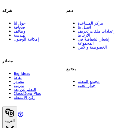
دعم
شركة
مركز المساعدة
حول لنا
اتصل بنا
صحافة
إعدادات ملفات تعريف
وظائف
الارتباط
الهندسة
إشعار الشفافية في
إمكانية الوصول
المجموعة
الخصوصية والأمن
مصادر
مجتمع
Big Ideas
نقاط
مجتمع المعلم
مصادر
جدار الحب
تدريب
التعلم عن بعد
ClassDojo Plus
ركن الأنشطة
العربية