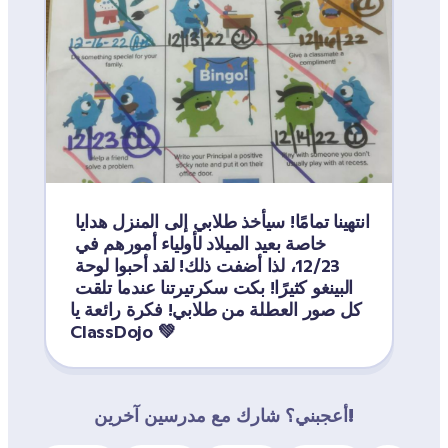
انتهينا تمامًا! سيأخذ طلابي إلى المنزل هدايا 
متع صفي كثيرًا بصنع هذه الأشياء لبعض 
خاصة بعيد الميلاد لأولياء أمورهم في 
ولي مدرستنا وموظفي الدعم! لم يكن 
12/23، لذا أضفت ذلك! لقد أحبوا لوحة 
البينغو كثيرًا! بكت سكرتيرتنا عندما تلقت 
كل صور العطلة من طلابي! فكرة رائعة يا 
ClassDojo 💚
أعجبني؟ شارك مع مدرسين آخرين!