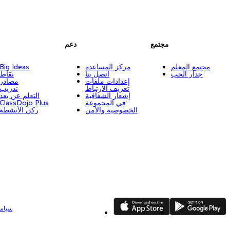
مجتمع
دعم
مجتمع المعلم
مركز المساعدة
Big Ideas
جدار الحب
اتصل بنا
نقاط
إعدادات ملفات
مصادر
تعريف الارتباط
تدريب
إشعار الشفافية
التعلم عن بعد
في المجموعة
ClassDojo Plus
الخصوصية والأمن
ركن الأنشطة
App Store
Google Play
سياسة