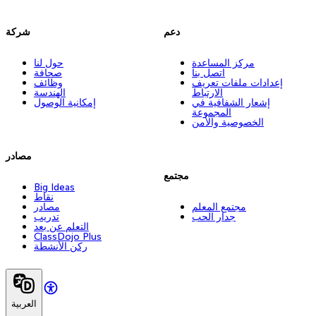
دعم
شركة
مركز المساعدة
حول لنا
اتصل بنا
صحافة
إعدادات ملفات تعريف
وظائف
الارتباط
الهندسة
إشعار الشفافية في
إمكانية الوصول
المجموعة
الخصوصية والأمن
مصادر
مجتمع
Big Ideas
نقاط
مجتمع المعلم
مصادر
جدار الحب
تدريب
التعلم عن بعد
ClassDojo Plus
ركن الأنشطة
العربية