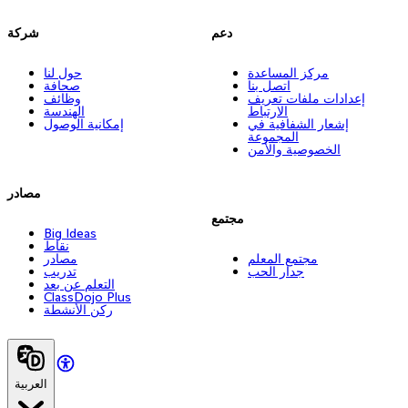
دعم
شركة
مركز المساعدة
حول لنا
اتصل بنا
صحافة
إعدادات ملفات تعريف
وظائف
الارتباط
الهندسة
إشعار الشفافية في
إمكانية الوصول
المجموعة
الخصوصية والأمن
مصادر
مجتمع
Big Ideas
نقاط
مجتمع المعلم
مصادر
جدار الحب
تدريب
التعلم عن بعد
ClassDojo Plus
ركن الأنشطة
العربية