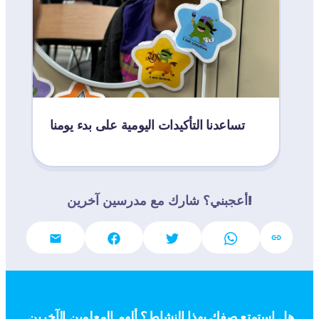
ة التأكيد للسيدة بويد هي جزء من ركنها 
تساعدنا التأكيدات اليومية على بدء يومنا
أعجبني؟ شارك مع مدرسين آخرين!
هل استمتع صفك بهذا النشاط؟ ألهم المعلمين الآخرين 