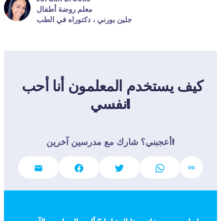
معلم روضة أطفال
جلين بورني ، دكتوراه في الطب
كيف يستخدم المعلمون أنا أحب 
نفسي!
أعجبني؟ شارك مع مدرسين آخرين!