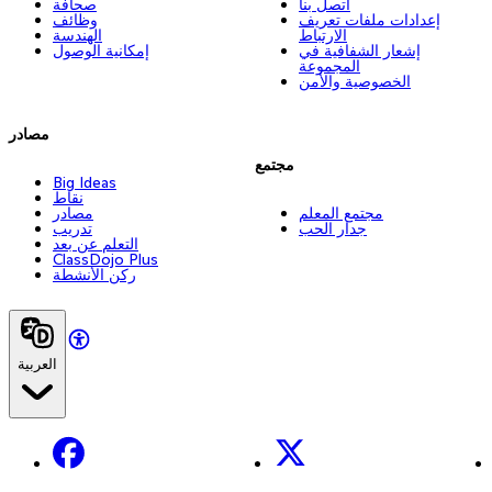
اتصل بنا
صحافة
إعدادات ملفات تعريف
وظائف
الارتباط
الهندسة
إشعار الشفافية في
إمكانية الوصول
المجموعة
الخصوصية والأمن
مصادر
مجتمع
Big Ideas
نقاط
مجتمع المعلم
مصادر
جدار الحب
تدريب
التعلم عن بعد
ClassDojo Plus
ركن الأنشطة
العربية
Facebook
X