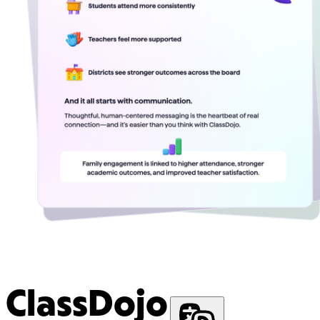
ClassDojo