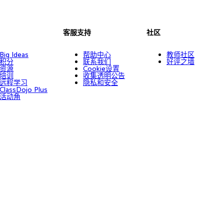
客服支持
社区
Big Ideas
帮助中心
教师社区
积分
联系我们
好评之墙
资源
Cookie设置
培训
收集透明公告
远程学习
隐私和安全
ClassDojo Plus
活动角