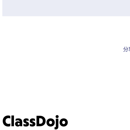
分
ClassDojo