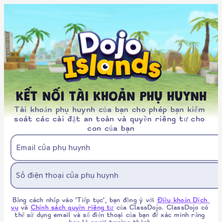
KẾT NỐI TÀI KHOẢN PHỤ HUYNH
Tài khoản phụ huynh của bạn cho phép bạn kiểm 
soát các cài đặt an toàn và quyền riêng tư cho 
con của bạn
Email của phụ huynh
Số điện thoại của phụ huynh
Bằng cách nhấp vào 'Tiếp tục', bạn đồng ý với 
Điều khoản Dịch 
vụ
 và 
Chính sách quyền riêng tư
 của ClassDojo. ClassDojo có 
thể sử dụng email và số điện thoại của bạn để xác minh rằng 