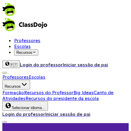
Professores
Escolas
Recursos
Login do professor
Iniciar sessão de pai
🇵🇹
Professores
Escolas
Recursos
Formação
Recursos do Professor
Big Ideas
Canto de
Atividades
Recursos do presidente da escola
Selecionar idioma…
Login do professor
Iniciar sessão de pai