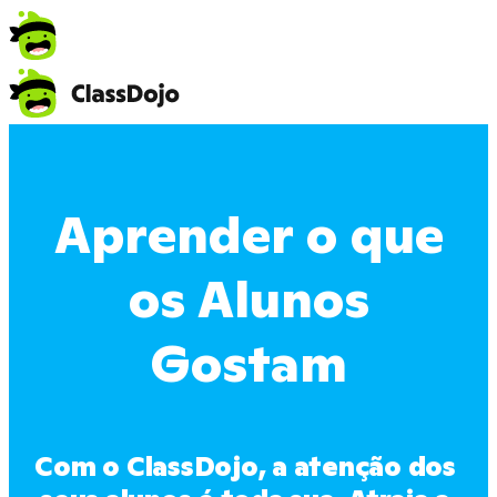
Aprender o que
os Alunos
Gostam
Com o ClassDojo, a atenção dos 