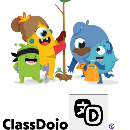
ClassDojo