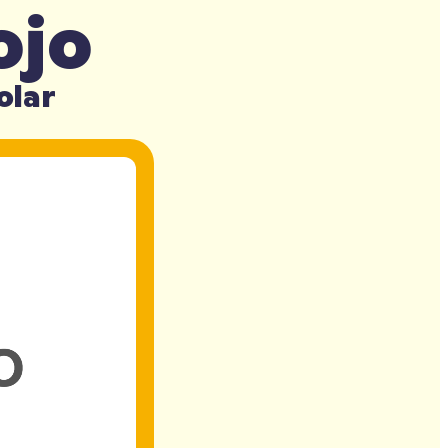
ojo
olar