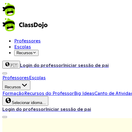
Professores
Escolas
Recursos
Login do professor
Iniciar sessão de pai
🇵🇹
Professores
Escolas
Recursos
Formação
Recursos do Professor
Big Ideas
Canto de Ativida
Selecionar idioma…
Login do professor
Iniciar sessão de pai