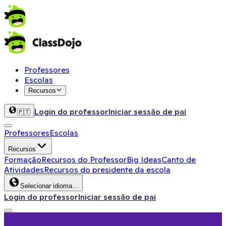
Professores
Escolas
Recursos
Login do professor
Iniciar sessão de pai
🇵🇹
Professores
Escolas
Recursos
Formação
Recursos do Professor
Big Ideas
Canto de
Atividades
Recursos do presidente da escola
Selecionar idioma…
Login do professor
Iniciar sessão de pai