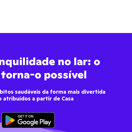
quilidade no lar: o
 torna-o possível
ábitos saudáveis da forma mais divertida
 atribuídos a partir de Casa