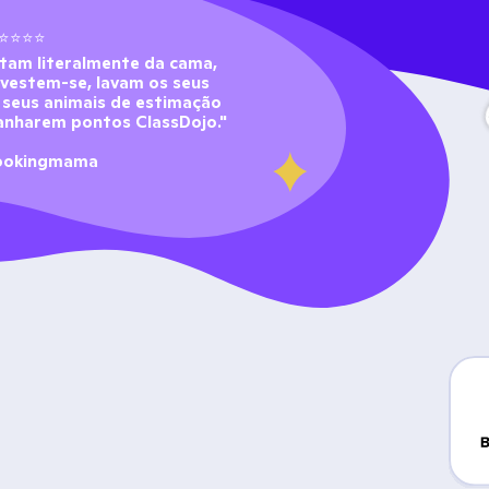
⭐⭐⭐⭐
ltam literalmente da cama, 
vestem-se, lavam os seus 
 seus animais de estimação 
nharem pontos ClassDojo." 
ookingmama