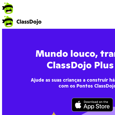
Mundo louco, tran
ClassDojo Plus
Ajude as suas crianças a construir h
com os Pontos ClassDojo