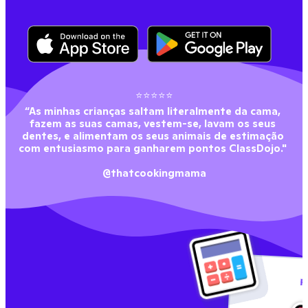
⭐⭐⭐⭐⭐
“As minhas crianças saltam literalmente da cama, 
fazem as suas camas, vestem-se, lavam os seus 
dentes, e alimentam os seus animais de estimação 
com entusiasmo para ganharem pontos ClassDojo." 
@thatcookingmama