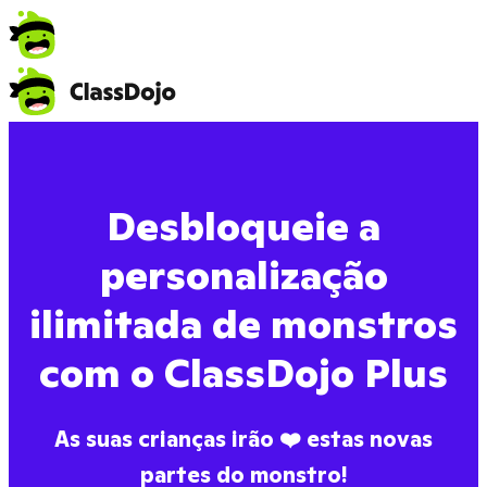
Desbloqueie a
personalização
ilimitada de monstros
com o ClassDojo Plus
As suas crianças irão ❤️ estas novas
partes do monstro!