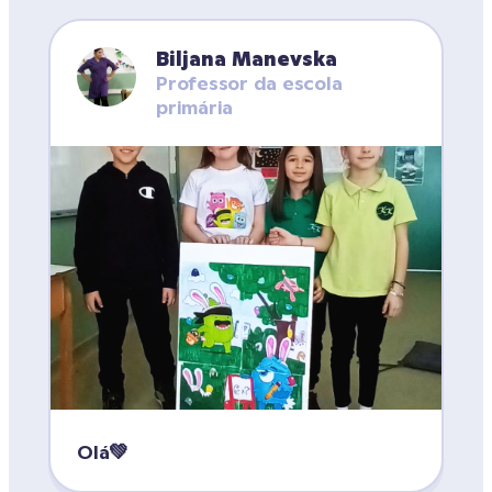
Biljana Manevska
Professor da escola 
primária
Olá💚